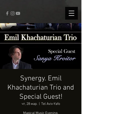
fbq('track', 'CompleteRegistration');
Synergy. Emil
Khachaturian Trio and
Special Guest!
чт, 28 мар.
  |  
Tel Aviv-Yafo
Magical Music Evening.