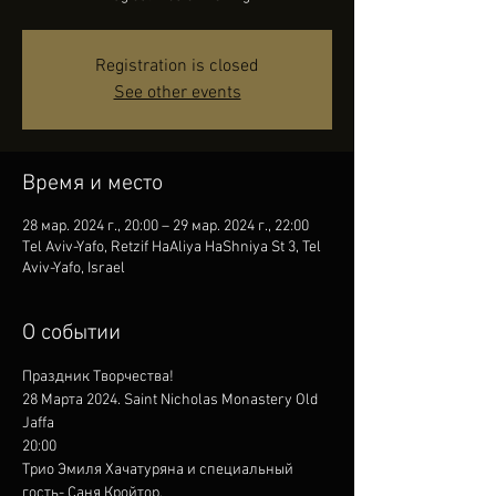
Registration is closed
See other events
Время и место
28 мар. 2024 г., 20:00 – 29 мар. 2024 г., 22:00
Tel Aviv-Yafo, Retzif HaAliya HaShniya St 3, Tel
Aviv-Yafo, Israel
О событии
Праздник Творчества!
28 Марта 2024. Saint Nicholas Monastery Old 
Jaffa
20:00
Трио Эмиля Хачатуряна и специальный 
гость- Саня Кройтор.