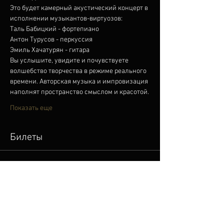
Это будет камерный акустический концерт в 
исполнении музыкантов-виртуозов:
Таль Бабицкий - фортепиано
Антон Турусов - перкуссия
Эмиль Хачатурян - гитара
Вы услышите, увидите и почувствуете 
волшебство творчества в режиме реального 
времени. Авторская музыка и импровизация 
наполнят пространство смыслом и красотой.
Показать еще
Билеты
Продажа завершена
Тип билета
EMIL KHACHATURIAN TRIO
Цена