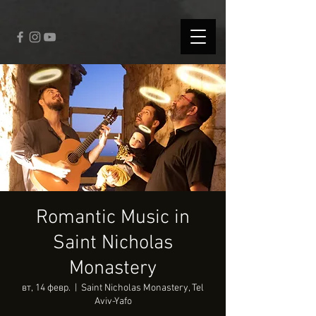
fbq('track', 'CompleteRegistration');
Romantic Music in
Saint Nicholas
Monastery
вт, 14 февр.
  |  
Saint Nicholas Monastery, Tel
Aviv-Yafo