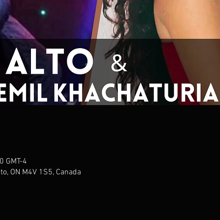
00 GMT-4
onto, ON M4V 1S5, Canada