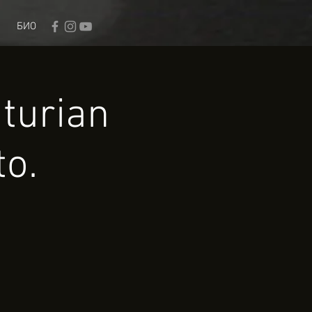
БИО
turian
to.