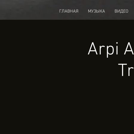
fbq('track', 'CompleteRegistration');
ГЛАВНАЯ
МУЗЫКА
ВИДЕО
Arpi 
Tr